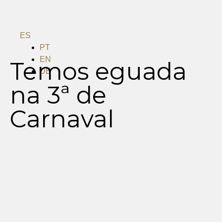
ES
PT
EN
Temos eguada
DE
na 3ª de
Menu
Carnaval