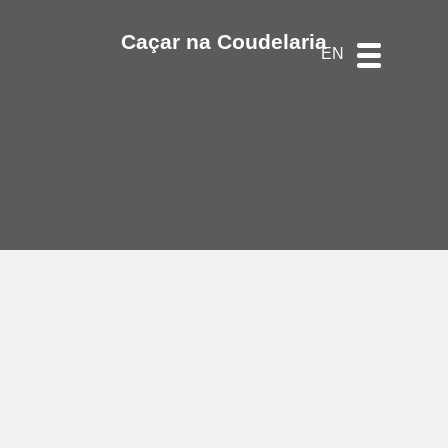
DE
ES
PT
Caçar na Coudelaria
EN