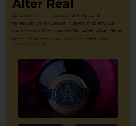
Alter Real
Es ist ein
Olivenöl
, das aus nur einer Sorte
hergestellt wird – Galega, in einem frischen, aber
traditionellen Profil, das die Säkularität seiner Oliven
und die Geschichte von Alter Real respektiert.
Datenblatt