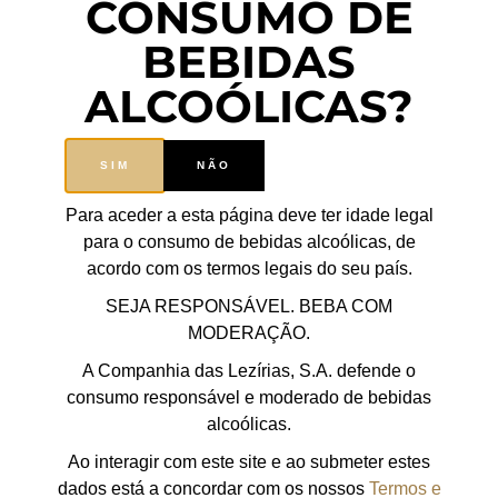
CONSUMO DE
comunhão com a natureza e venha colher o seu próprio
Ramo da Espiga, descobrindo o que simboliza cada planta
BEBIDAS
deste ramo tão especial:
ALCOÓLICAS?
• As espigas de trigo representam o pão, como a base
do sustento da família;
• A papoila significa amor;
SIM
NÃO
• O malmequer simboliza a riqueza e prosperidade;
Para aceder a esta página deve ter idade legal
• A presença da oliveira significa Paz;
para o consumo de bebidas alcoólicas, de
• O alecrim representa a saúde, força e resiliência;
acordo com os termos legais do seu país.
• A videira simboliza o vinho e a alegria.
SEJA RESPONSÁVEL. BEBA COM
50€/pessoa IVA incluído (participação na iniciativa do
MODERAÇÃO.
ramo com prova de vinhos e almoço piquenique
A Companhia das Lezírias, S.A. defende o
incluídos);
consumo responsável e moderado de bebidas
35€/pessoa IVA incluído (participação na iniciativa do
alcoólicas.
ramo apenas com prova de vinhos incluída);
Ao interagir com este site e ao submeter estes
dados está a concordar com os nossos
Termos e
Entre 12 e 17 anos – 20€ IVA incluído (participação na