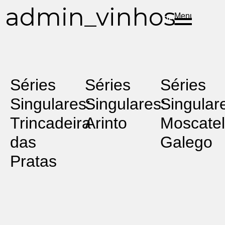
ES
EN
PT
admin_vinhos
Menu
DE
Séries
Séries
Séries
Singulares:
Singulares:
Singular
Trincadeira
Arinto
Moscatel
das
Galego
Pratas