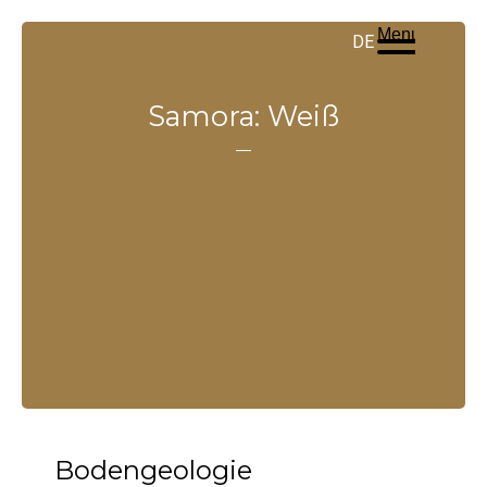
ES
EN
PT
Menu
DE
Samora: Weiß
Bodengeologie