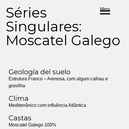
DE
EN
PT
Séries
Menu
ES
Singulares:
Moscatel Galego
Geología del suelo
Estrutura Franco – Arenosa, com algum calhau e
gravilha
Clima
Mediterrânico com influência Atlântica
Castas
Moscatel Galego 100%