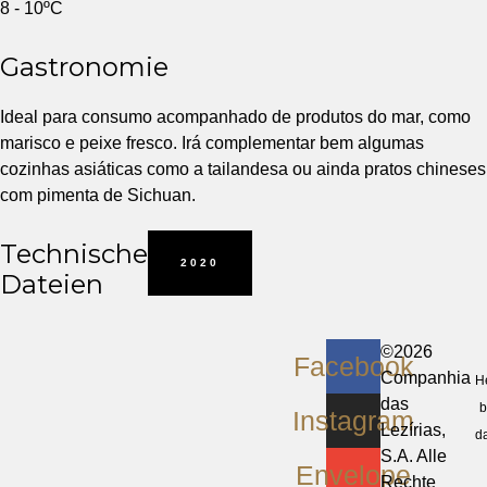
8 - 10ºC
Gastronomie
Ideal para consumo acompanhado de produtos do mar, como
marisco e peixe fresco. Irá complementar bem algumas
cozinhas asiáticas como a tailandesa ou ainda pratos chineses
com pimenta de Sichuan.
Technische
2020
Dateien
©2026
Facebook
Companhia
He
das
b
Instagram
Lezírias,
d
S.A. Alle
Envelope
Rechte