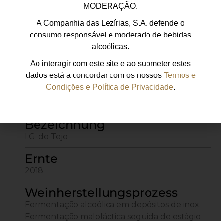
Bodengeologie
MODERAÇÃO.
Estrutura Arenosa
A Companhia das Lezírias, S.A. defende o
consumo responsável e moderado de bebidas
Klima
alcoólicas.
Sul-mediterrânico temperado, influenciado
Ao interagir com este site e ao submeter estes
pelo rio Tejo
dados está a concordar com os nossos
Termos e
Condições e Política de Privacidade
.
Kasten
Alicante, Bouschet, Aragonez
Bezeichnung
I.G. do Tejo
Ernte
2018
Weinherstellungsprozess
Fermentação alcoólica em depósitos de inox.
Fermentação maloláctica seguida de estágio