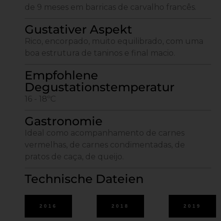
de 9 meses em barricas de carvalho francês.
Gustativer Aspekt
Rico, encorpado, muito equilibrado, com uma
boa estrutura de taninos e final macio.
Empfohlene
Degustationstemperatur
16 - 18ºC
Gastronomie
Ideal como acompanhamento de carnes
vermelhas, de carnes condimentadas, de
pratos de caça, de queijo.
Technische Dateien
2016
2018
2019